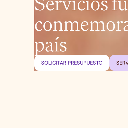
Servicios f
conmemorat
país
SOLICITAR PRESUPUESTO
SERV