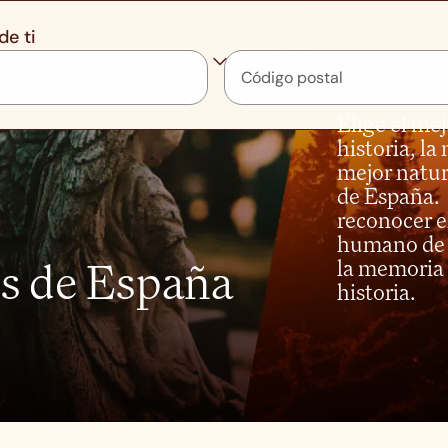
de ti
Elige el me
historia, la 
mejor natur
de España. 
reconocer el
humano de 
s de España
la memoria 
historia.