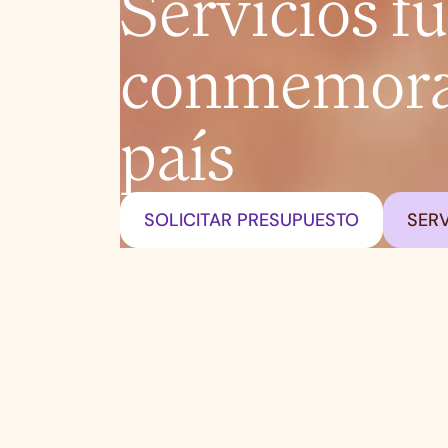
Servicios f
conmemorat
país
SOLICITAR PRESUPUESTO
SERV