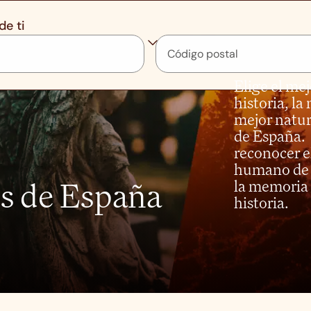
de ti
Elige el me
historia, la 
mejor natur
de España. 
reconocer el
humano de 
s de España
la memoria 
historia.